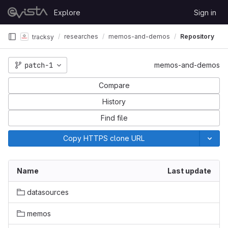
Skip to content
Explore
Sign in
GitLab
researches
memos-and-demos
Repository
tracksy
patch-1
memos-and-demos
Compare
History
Find file
Copy HTTPS clone URL
Name
Last update
datasources
memos